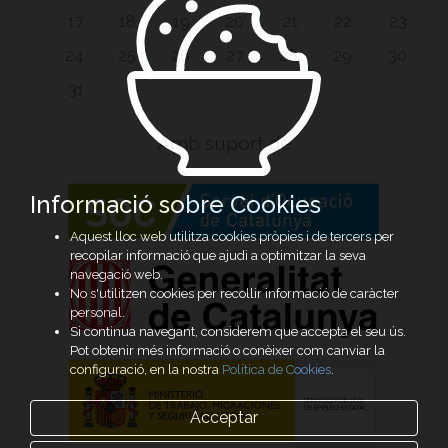
17
18
19
20
21
22
23
24
25
26
27
28
29
30
31
Amb suport de
Informació sobre Cookies
Aquest lloc web utilitza cookies pròpies i de tercers per
recopilar informació que ajudi a optimitzar la seva
navegació web.
No s'utilitzen cookies per recollir informació de caràcter
personal.
Si continua navegant, considerem que accepta el seu ús.
Pot obtenir més informació o conèixer com canviar la
configuració, en la nostra
Política de Cookies
.
Acceptar