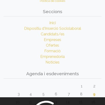
Política de cookies
Seccions
Inici
Dispositiu d'Inserció Sociolaboral
Candidats/es
Empreses
Ofertes
Formació
Emprenedoria
Notícies
Agenda i esdeveniments
1
2
3
4
5
6
7
8
9
10
11
12
13
14
15
16