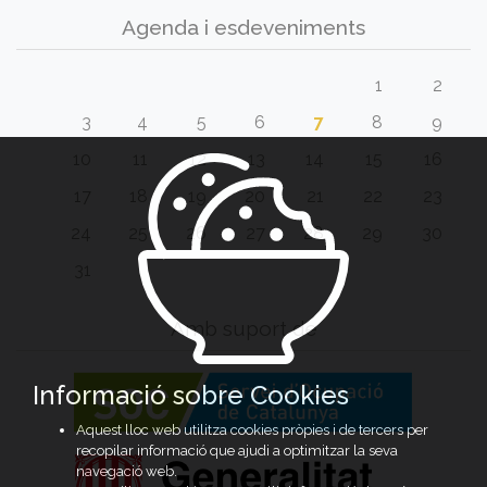
Agenda i esdeveniments
1
2
3
4
5
6
7
8
9
10
11
12
13
14
15
16
17
18
19
20
21
22
23
24
25
26
27
28
29
30
31
Amb suport de
Informació sobre Cookies
Aquest lloc web utilitza cookies pròpies i de tercers per
recopilar informació que ajudi a optimitzar la seva
navegació web.