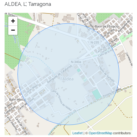
ALDEA, L', Tarragona
+
−
Leaflet
| ©
OpenStreetMap
contributors