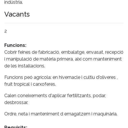
indústria.
Vacants
2
Funcions:
Cobrir feines de fabricació, embalatge, envasat, recepció
i manipulació de matèria primera, així com manteniment
de les instal·lacions.
Funcions peó agrícola: en hivernacle i cultiu d'oliveres ,
fruit tropical i carxoferes.
Calen coneixements d'aplicar fertilitzants, podar,
desbrossar.
Ordre, neta i manteniment d emagatzem i maquinària.
Requisits: