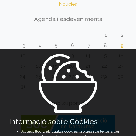
Notícies
Agenda i esdeveniments
1
2
3
4
5
6
7
8
9
10
11
12
13
14
15
16
17
18
19
20
21
22
23
24
25
26
27
28
29
30
31
Amb suport de
Informació sobre Cookies
Aquest lloc web utilitza cookies pròpies i de tercers per