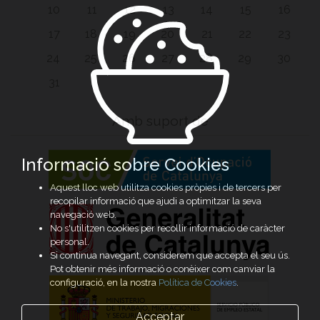
10
11
12
13
14
15
16
17
18
19
20
21
22
23
24
25
26
27
28
29
30
31
Amb suport de
Informació sobre Cookies
Aquest lloc web utilitza cookies pròpies i de tercers per
recopilar informació que ajudi a optimitzar la seva
navegació web.
No s'utilitzen cookies per recollir informació de caràcter
personal.
Si continua navegant, considerem que accepta el seu ús.
Pot obtenir més informació o conèixer com canviar la
configuració, en la nostra
Política de Cookies
.
Acceptar