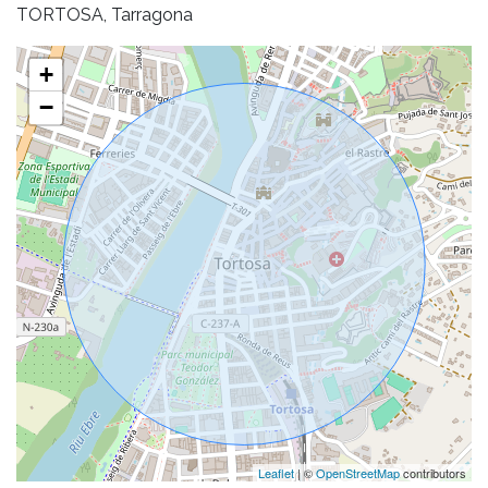
TORTOSA, Tarragona
+
−
Leaflet
| ©
OpenStreetMap
contributors